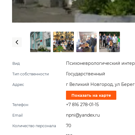
Психоневрологический интер
Вид
Государственный
Тип собственности
г Великий Новгород, ул Берего
Адрес
Показать на карте
+7 816 278-01-15
Телефон
npni@yandex.ru
Email
70
Количество персонала