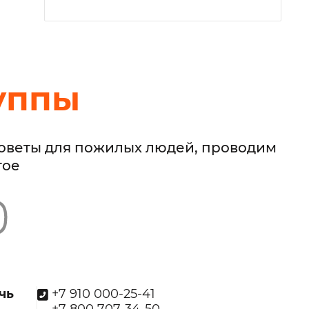
уппы
советы для пожилых людей, проводим
гое
чь
+7 910 000-25-41