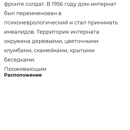
фронте солдат. В 1956 году дом-интернат
был переименован в
психоневрологический и стал принимать
инвалидов. Территория интерната
окружена деревьями, цветочными
клумбами, скамейками, крытыми
беседками.
Проживающим
Расположение
предлагаются двухместные жилые
комнаты с необходимым набором мебели
и системой кондиционирования. Во всех
корпусах произведен капитальный ремонт.
Есть столовая, душевые кабины, санузлы,
парикмахерская, швейная мастерская.