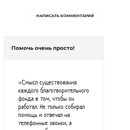
обслуживание. Получателям услуг
предоставляют комнату для проживания,
НАПИСАТЬ КОММЕНТАРИЙ
мебель для индивидуального
пользования, постельные принадлежности
и предметы личной гигиены.
Помочь очень просто!
Медицинская часть представлена
процедурным, массажным,
стоматологическим и
физиотерапевтическим кабинетами.
«Смысл существования
Досуг проживающие проводят в
каждого благотворительного
спортивном зале, библиотеке, книжный
фонда в том, чтобы он
фонд которой насчитывает более 6 тыс.
работал. Не только собирал
экземпляров книг.
помощь и отвечал на
телефонные звонки, а