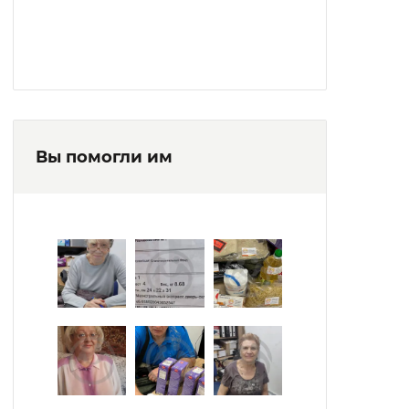
гостиная», «Аппликации из крупы» и
другие. Регулярно проводятся
развлекательно-познавательные занятия
в игровой форме: конкурсы, викторины,
квизы, мастер-классы.
В интернате организован волонтерский
Вы помогли им
отряд.
Спортивные мероприятия: вело-
самокатные забеги, эстафеты, состязания.
В интернат приезжают школьники,
студенты, ученики художественных школ,
творческие коллективы.
Территория благоустроена и озеленена.
Есть свой огород.