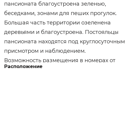
пансионата благоустроена зеленью,
беседками, зонами для пеших прогулок.
Большая часть территории озеленена
деревьями и благоустроена. Постояльцы
пансионата находятся под круглосуточным
присмотром и наблюдением.
Возможность размещения в номерах от
Расположение
двух до четырех человек. Номера
укомплектованы необходимой мебелью. В
холлах установлен телевизор для
совместного просмотра телепередач.
Опытный персонал ведет круглосуточный
мониторинг состояние здоровья,
осуществляет полноценный уход,