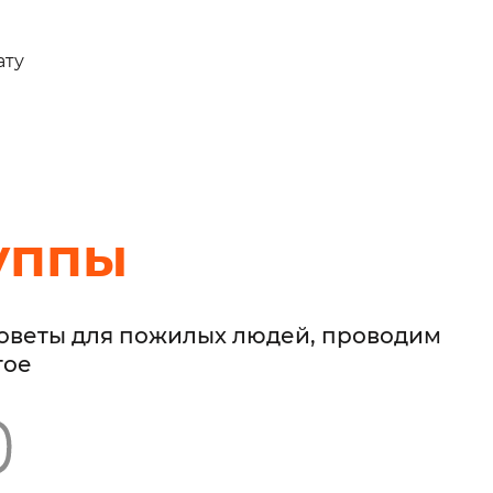
ату
уппы
советы для пожилых людей, проводим
гое