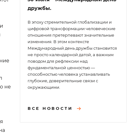
дружбы.
В эпоху стремительной глобализации и
ри
цифровой трансформации человеческие
и
отношения претерпевают значительные
изменения. В этом контексте
Международный день дружбы становится
не просто календарной датой, а важным
ение
поводом для рефлексии над
фундаментальной ценностью —
способностью человека устанавливать
л
глубокие, доверительные связи с
ю не
окружающими.
ВСЕ НОВОСТИ
ся
на