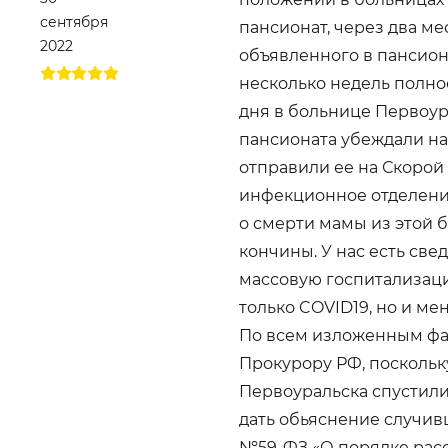
сентября
пансионат, через два м
2022
объявленного в пансиона
несколько недель полно
дня в больнице Первоур
пансионата убеждали нас
отправили ее на Скорой
инфекционное отделени
о смерти мамы из этой 
кончины. У нас есть све
массовую госпитализаци
только COVID19, но и ме
По всем изложенным фа
Прокурору РФ, поскольк
Первоуральска спустили
дать обьяснение случив
№59-ФЗ «О порядке рас