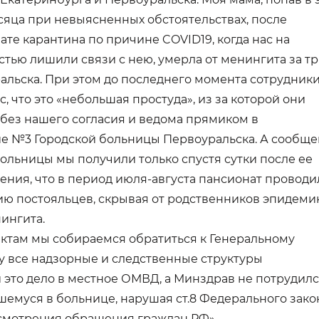
есяца при невыясненных обстоятельствах, после
те карантина по причине COVID19, когда нас на
стью лишили связи с нею, умерла от менингита за т
альска. При этом до последнего момента сотрудник
, что это «небольшая простуда», из за которой они
 без нашего согласия и ведома прямиком в
е №3 Городской больницы Первоуральска. А сообщ
больницы мы получили только спустя сутки после ее
дения, что в период июля-августа пансионат проводи
ю постояльцев, скрывая от родственников эпидеми
нингита.
ктам мы собираемся обратиться к Генеральному
у все надзорные и следственные структуры
 это дело в местное ОМВД, а Минздрав не потрудил
шемуся в больнице, нарушая ст.8 Федерального зако
смотрения обращения граждан РФ»