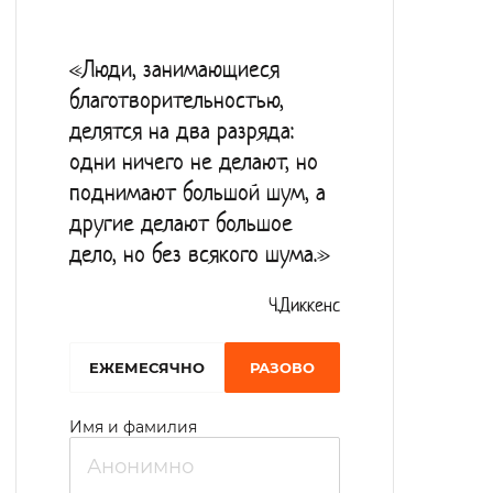
питание содержит комплекс необходимых
витаминов и микроэлементов,
«Люди, занимающиеся
необходимых для улучшения
благотворительностью,
самочувствия пожилого человека.
делятся на два разряда:
Совместные просмотры советского кино,
одни ничего не делают, но
организация музыкальных вечеров,
поднимают большой шум, а
прогулки на свежем воздухе помогают
другие делают большое
дело, но без всякого шума.»
восстановить психоэмоциональное
состояние постояльцев. С вновь
Ч.Диккенс
прибывшими постояльцами работает
социальный педагог.
EЖЕМЕСЯЧНО
РАЗОВО
Имя и фамилия