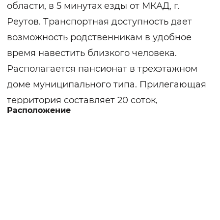
области, в 5 минутах езды от МКАД, г.
Реутов. Транспортная доступность дает
возможность родственникам в удобное
время навестить близкого человека.
Располагается пансионат в трехэтажном
доме муниципального типа. Прилегающая
территория составляет 20 соток,
Расположение
обустроена местами отдыха. В пансионате
созданы комфортные условия проживания
для отдыха и реабилитации людей
преклонного возраста. Индивидуальные
программы реабилитации помогают
восстановиться пациентам с переломами
шейки бедра, послеоперационным