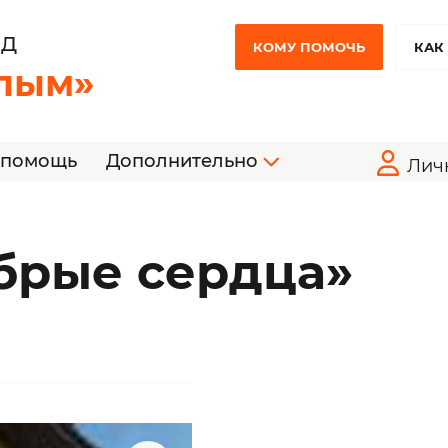
НД
КОМУ ПОМОЧЬ
КАК
лым»
 помощь
Дополнительно
Лич
брые сердца»