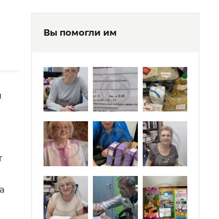
Вы помогли им
й
т
а