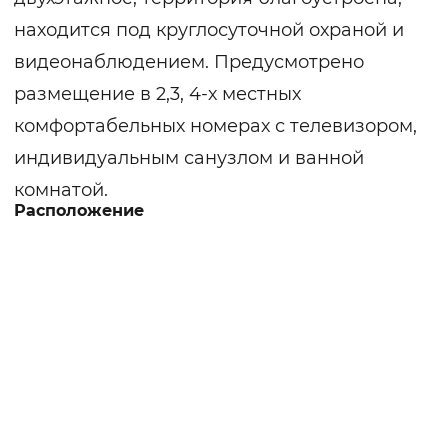
находится под круглосуточной охраной и
видеонаблюдением. Предусмотрено
размещение в 2,3, 4-х местных
комфортабельных номерах с телевизором,
индивидуальным санузлом и ванной
комнатой.
Расположение
Для людей с инвалидностью созданы
специальные условия: функциональные
кровати для лежачих больных,
прикроватные столики, стулья-туалеты,
ходунки, инвалидные кресла с
электроприводом. Сиделки выполняют
полный гигиенический уход и бытовое
обслуживание.