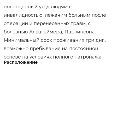
полноценный уход людям с
инвалидностью, лежачим больным после
операции и перенесенных травм, с
болезнью Альцгеймера, Паркинсона.
Минимальный срок проживания три дня,
возможно пребывание на постоянной
основе на условиях полного патронажа.
Расположение
Высококвалифицированный персонал
следит за выполнением назначений
врача, проводят необходимые
медицинские манипуляции. Терапевтом
проводятся регулярные осмотры,
медицинский персонал контролирует
своевременный прием назначенных