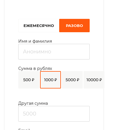
просматривают любимые фильмы и
телепередачи, обсуждают новости, читают
свежую прессу, занимаются творчеством,
EЖЕМЕСЯЧНО
РАЗОВО
рукоделием.
Имя и фамилия
Сумма в рублях
500 ₽
1000 ₽
5000 ₽
10000 ₽
Другая сумма