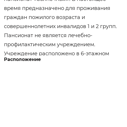
время предназначено для проживания
граждан пожилого возраста и
совершеннолетних инвалидов 1 и 2 групп.
Пансионат не является лечебно-
профилактическим учреждением.
Учреждение расположено в 6-этажном
Расположение
здании. Имеет два двухэтажных корпуса-
пристроя, в которых находятся пищеблок и
медицинское отделение.
Получателям социальных услуг
предоставляются жилые комнаты
вместимостью на одного, двух, трёх
человек, которые оборудованы
необходимой мебелью, инвентарем и