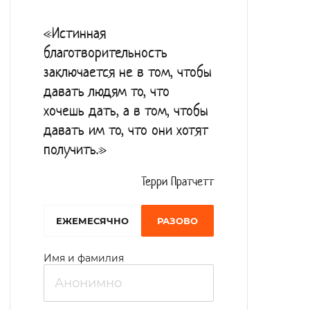
физиотерапии и массажу. Открыт зал
«Истинная
лечебной физкультуры, в котором с
благотворительность
помощью спортивного инвентаря и
заключается не в том, чтобы
адаптивного оборудования инструктор по
давать людям то, что
АФК проводит занятия.
хочешь дать, а в том, чтобы
Предоставляется 4-разовое питание,
давать им то, что они хотят
получить.»
включая диетическое.
Психологической адаптацией, социальной
Терри Пратчетт
реабилитацией постояльцев, а также их
обучением и воспитанием занимаются
EЖЕМЕСЯЧНО
РАЗОВО
специалисты по социальной работе,
Имя и фамилия
психолог, инструктор по трудовой терапии.
Функционирует творческая мастерская, в
которой с получателями социальных услуг