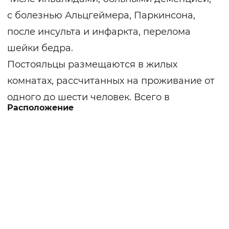
с болезнью Альцгеймера, Паркинсона,
после инсульта и инфаркта, перелома
шейки бедра.
Постояльцы размещаются в жилых
комнатах, рассчитанных на проживание от
одного до шести человек. Всего в
Расположение
пансионате двенадцать жилых комнат.
Квалифицированный медперсонал
осуществляет контроль за приёмом
лекарств, круглосуточный сестринский
уход. Созданы специальные условия для
больных деменцией и лежачих. 2-3 раза в
день лежачим больным меняются
подгузники, проводятся гигиенические