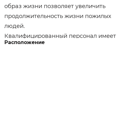
образ жизни позволяет увеличить
продолжительность жизни пожилых
людей.
Квалифицированный персонал имеет
Расположение
многолетний опыт работы по уходу за
лежачими больными и инвалидами.
Профильные специалисты своевременно
выявляют хронические заболевания,
проводят мероприятия, направленные на
снижение риска обострений. При
необходимости проводятся лабораторные
исследования, УЗИ. Сотрудники
пансионата осуществляют гигиенический
уход с учетом степени нуждаемости