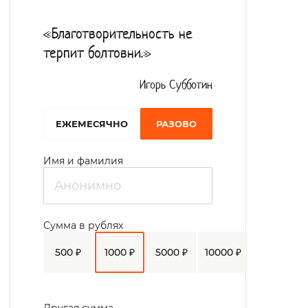
влажная уборка жилых комнат и мест
«Благотворительность не
общего пользования. Повара с
терпит болтовни.»
многолетним опытом работы разработали
рациональное питание 5 раз в день.
Игорь Субботин
Преобладание диетических продуктов
EЖЕМЕСЯЧНО
РАЗОВО
позволяет снять нагрузку с
пищеварительной системы пожилого
Имя и фамилия
человека. Психологи проводят
развлекательный досуг с проведением
викторин, занятий для улучшения
Сумма в рублях
концентрации памяти и внимания. Для
500 ₽
1000 ₽
5000 ₽
10000 ₽
активных постояльцев устраиваются
выездные экскурсии, концерты,
спортивные мероприятия. Празднуются