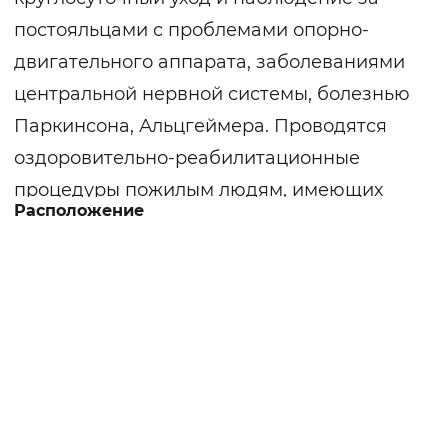
постояльцами с проблемами опорно-
двигательного аппарата, заболеваниями
центральной нервной системы, болезнью
Паркинсона, Альцгеймера. Проводятся
оздоровительно-реабилитационные
процедуры пожилым людям, имеющих
Расположение
хронические заболевания. На территории
пансионата имеется благоустроенная
живописная территория для пеших
прогулок, беседки, скамейки для отдыха.
Проживающие размещаются в
комфортных номерах. Для лежачих
больных предоставляются
многофункциональные кровати с