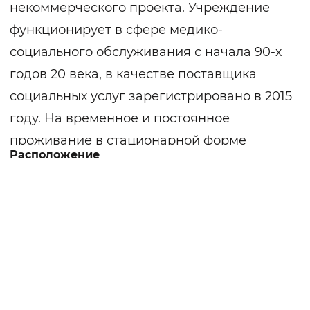
некоммерческого проекта. Учреждение
функционирует в сфере медико-
социального обслуживания с начала 90-х
годов 20 века, в качестве поставщика
социальных услуг зарегистрировано в 2015
году. На временное и постоянное
проживание в стационарной форме
Расположение
принимаются пожилые одинокие люди,
инвалиды, граждане без определенного
места жительства.
В структуре общины организовано два
отделения: «Активное долголетие» и
«Милосердие». Подопечные обители
проживают в одно-, двух-, трехместных