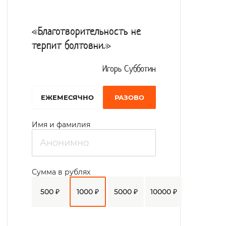
Также оказывает услуги опытный
стоматолог. В отделении «Милосердие»
«Благотворительность не
полностью неподвижным гражданам и
терпит болтовни.»
испытывающим трудность в
передвижении оказывается полное
Игорь Субботин
санитарно-гигиеническое обслуживание.
EЖЕМЕСЯЧНО
РАЗОВО
Оборудовано помещение для
психоэмоциональной разгрузки, в котором
Имя и фамилия
сотрудники общины занимаются арт-
терапией.
Утверждено 5-разовое диетическое
Сумма в рублях
питание. Имеются три столовых зала.
500 ₽
1000 ₽
5000 ₽
10000 ₽
В общине предусмотрено несколько мест
для проведения отдыха и досуга: