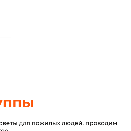
уппы
советы для пожилых людей, проводим
гое