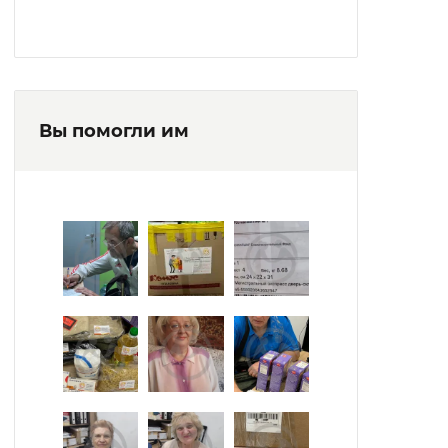
Постояльцы интерната – частые гости
цирка, океанариума.
Организованные паломнические поездки
по святым местам, монастырям, церквям,
Вы помогли им
храмам. В учреждении открыта
религиозная комната.