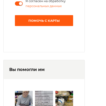
Я согласен на обработку
Для психологического и духовного
персональных данных
комфорта в доме ветеранов
функционирует молельная комната.
ПОМОЧЬ С КАРТЫ
Вы помогли им