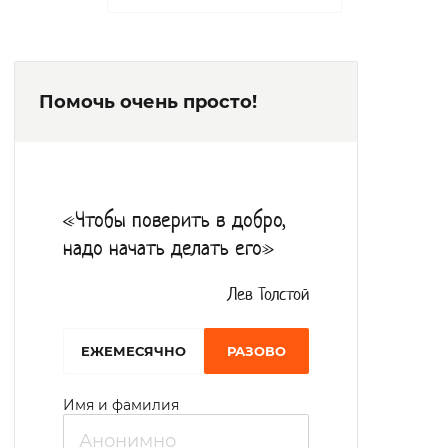
от одного до трех человек. Жилые комнаты
укомплектованы мебелью, имеется
раковина для умывания, в некоторых
Помочь очень просто!
комнатах установлены телевизоры.
Санитарные зоны расположены в каждом
жилом блоке. В первом корпусе
функционирует отделение милосердия. За
«Чтобы поверить в добро,
лежачими постояльцами осуществляется
надо начать делать его»
круглосуточное наблюдение. Подопечным
оказывается помощь в приеме пищи,
Лев Толстой
выполнении гигиенических процедур,
EЖЕМЕСЯЧНО
РАЗОВО
выполняются медицинские манипуляции.
Во втором корпусе пожилые люди и
Имя и фамилия
инвалиды размещаются в одно и