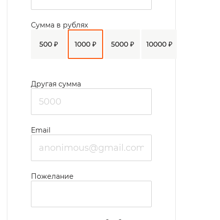
двухместных комнатах. На втором этаже
функционирует парикмахерская,
Сумма в рублях
мастерская по пошиву одежды. Для
500 ₽
1000 ₽
5000 ₽
10000 ₽
обслуживания получателей услуг в
учреждении имеется четыре автомобиля.
Для проживающих организовано
Другая сумма
четырехразовое питание, для больных
сахарным диабетом питание
осуществляется пять раз в день.
Email
В учреждении ведется активная работа по
организации досуга. Организуются
выездные экскурсии, проводятся
Пожелание
творческие вечера, концерты,
товарищеские матчи по игре в шахматы.