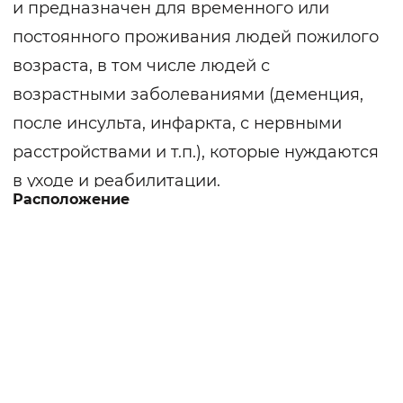
и предназначен для временного или
постоянного проживания людей пожилого
возраста, в том числе людей с
возрастными заболеваниями (деменция,
после инсульта, инфаркта, с нервными
расстройствами и т.п.), которые нуждаются
в уходе и реабилитации.
Расположение
Территория огорожена, благоустроена и
освещается в вечернее время суток.
Разбиты газоны и клумбы, высажены
деревья, дорожки уложены плиткой. Для
комфортных прогулок установлены
лавочки. Имеется собственная ферма. При
необходимости предоставляется трансфер