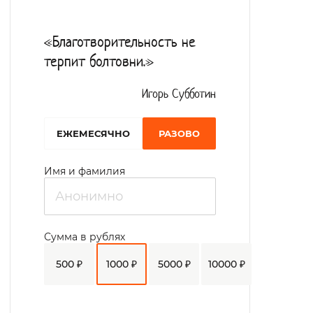
раз в день и подбирается индивидуально.
Проводятся различные развлекательные
«Благотворительность не
мероприятия: праздники, пикники на
терпит болтовни.»
свежем воздухе, музыкальные вечера,
чаепития.
Игорь Субботин
EЖЕМЕСЯЧНО
РАЗОВО
Имя и фамилия
Сумма в рублях
500 ₽
1000 ₽
5000 ₽
10000 ₽