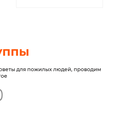
уппы
советы для пожилых людей, проводим
гое