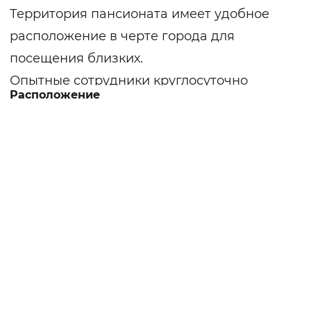
Территория пансионата имеет удобное
расположение в черте города для
посещения близких.
Опытные сотрудники круглосуточно
Расположение
оказывают уход за проживающими и
поддержку. Все здание оснащено
современным оборудованием. В холлах
располагается мягкие диваны, аквариум,
предметы декора, тулья, телевизор.
Просторные комнаты для проживания
обустроены мебелью (кроватями,
тумбочками и т.д.), предоставляется
мягкий инвентарь. Создана домашняя
уютная атмосфера. В номерах могут