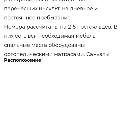
перенёсших инсульт, на дневное и
постоянное пребывание.
Номера рассчитаны на 2-5 постояльцев. В
них есть вся необходимая мебель,
спальные места оборудованы
ортопедическими матрасами. Санузлы
Расположение
оборудованы для маломобильных
клиентов.
Восемь лет пансионат работает по
уникальной европейской модели, которая
гарантирует высокое лицензированное
качество медицинского обслуживания и
оборудования. Предоставляется
несколько реабилитационных программ: