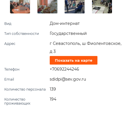
Дом-интернат
Вид
Государственный
Тип собственности
г Севастополь, ш Фиолентовское,
Адрес
д 3
Показать на карте
+70692244246
Телефон
sdidpi@sev.gov.ru
Email
139
Количество персонала
194
Количество
проживающих