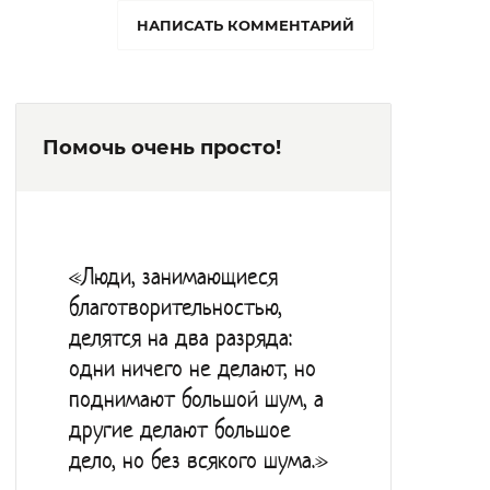
диетическое питание, которое составлено
НАПИСАТЬ КОММЕНТАРИЙ
с учётом особенностей состояния
здоровья пожилого организма. Питание
осуществляется в столовой, а для лежачих
Помочь очень просто!
больных пищу приносят непосредственно
в комнаты.
В свободное время жильцы могут гулять
по территории дома-интерната.
«Люди, занимающиеся
Организуются разные праздники и
благотворительностью,
культурно-массовые мероприятия, на
делятся на два разряда:
которых постояльцы поют, читают стихи.,
одни ничего не делают, но
играют на музыкальных инструментах.
поднимают большой шум, а
Аниматорами проводятся кружки и мастер
другие делают большое
дело, но без всякого шума.»
классы, на которых постояльцы рисуют и