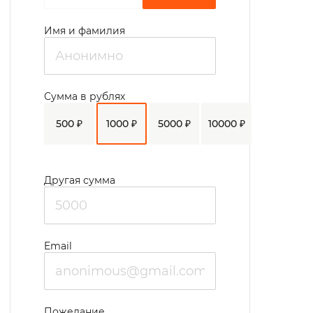
лаборатория для забора анализов. Для
получения медицинской помощи узкими
Имя и фамилия
специалистами пожилые люди могут
обратиться за помощью в Шиловскую
районную больницу.
Сумма в рублях
Для прохождения социально-трудовой
500 ₽
1000 ₽
5000 ₽
10000 ₽
реабилитации в учреждении работает
сапожная, слесарная, швейная
мастерская. Для организации досуга есть
Другая сумма
актовый зал на 150 мест, библиотека с
7000 фондом. Постояльцы
обеспечиваются свежей прессой,
Email
подписываются на периодические
издания. В клубах по интересам можно
Пожелание