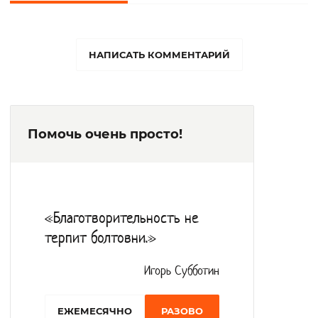
круглосуточную медицинскую помощь и
уход.
Получатели услуг обеспечены жильем,
НАПИСАТЬ КОММЕНТАРИЙ
индивидуальной мебелью, средствами
личной гигиены, мягким инвентарем,
одеждой и обувью. Питание
Помочь очень просто!
проживающие получают четыре раза в
день. Меню составляется при участии
директора, повара, диет-сестры и
представителя из числа проживающих.
«Благотворительность не
Медицинский блок состоит из
терпит болтовни.»
процедурных, перевязочного,
физиотерапевтического, кабинета
Игорь Субботин
терапевта. Функционирует клиническая
EЖЕМЕСЯЧНО
РАЗОВО