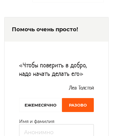
конференц-зал, музыкальная гостиная,
библиотека, читальный зал,
хозяйственные комнаты, жилые комнаты.
Помочь очень просто!
Все оснащено современным
оборудованием, а также оборудованием
для маломобильных граждан (пандусы,
бегущие таблички, поручни и т.д.). Для
«Чтобы поверить в добро,
каждого постояльца подбирается
надо начать делать его»
индивидуальная программа
реабилитации. При необходимости
Лев Толстой
предоставляются технические средства
EЖЕМЕСЯЧНО
РАЗОВО
для передвижения. Комнаты для
проживания обустроены мебелью и
Имя и фамилия
мягким инвентарем и могут размещать в