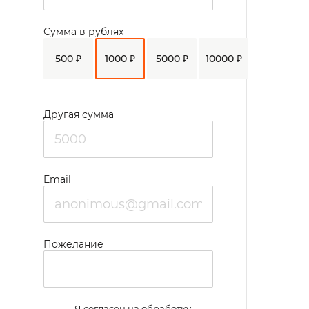
себе от 1 до 5 человек. Питание
сбалансированное.
Сумма в рублях
Постояльцы имеют возможность в
500 ₽
1000 ₽
5000 ₽
10000 ₽
свободное время выходить на прогулки,
занимать на уличных тренажерах, играть в
настольный теннис, читать книги и многое
Другая сумма
другое. В актовом зале проводятся
различные культурно-массовые
мероприятия.
Email
Пожелание
Я согласен на обработку