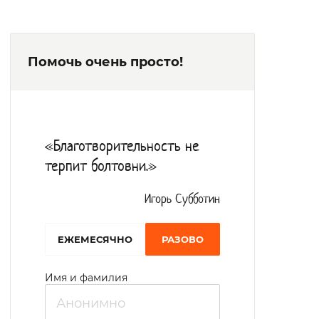
медперсонала позволяет проживающим
чувствовать себя в безопасности.
Помочь очень просто!
Персонал помогает в решении бытовых
проблем. Перечень гигиенических,
социально-бытовых услуг оказывается с
учетом индивидуальных особенностей
«Благотворительность не
организма. Проживают подопечные в
терпит болтовни.»
комнате от одного до трех человек.
В Доме милосердие предусмотрено
Игорь Субботин
сбалансированное, диетическое
EЖЕМЕСЯЧНО
РАЗОВО
четырехразовое питание.
Разнообразный досуг позволяет
Имя и фамилия
корректировать душевное и
психологическое состояние получателей