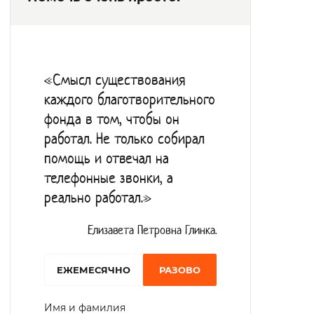
обеспечивается в рамках действующих
тарифов и нормативов. Учреждение
способствует получению
«Смысл существования
профессиональных навыков путем
каждого благотворительного
вовлечения подопечных в трудовую
фонда в том, чтобы он
терапию. В свободное время получатели
работал. Не только собирал
социальных услуг занимаются активными
помощь и отвечал на
видами спорта на спортивной площадке,
телефонные звонки, а
реально работал.»
играют в настольные игры, участвуют в
культурной жизни интерната. Занимают
Елизавета Петровна Глинка.
призовые места в параолимпийских играх
региона.
EЖЕМЕСЯЧНО
РАЗОВО
Имя и фамилия