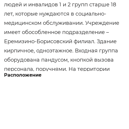
людей и инвалидов 1 и 2 групп старше 18
лет, которые нуждаются в социально-
медицинском обслуживании. Учреждение
имеет обособленное подразделение –
Еремизино-Борисовский филиал. Здание
кирпичное, одноэтажное. Входная группа
оборудована пандусом, кнопкой вызова
персонала, поручнями. На территории
Расположение
разбиты цветники, имеется летняя
беседка, в летнее время на приусадебном
участке выращиваются ягоды и овощи.
Жилые комнаты оборудованы
необходимой мебелью. Размещаются по
два-три человека в комнате.