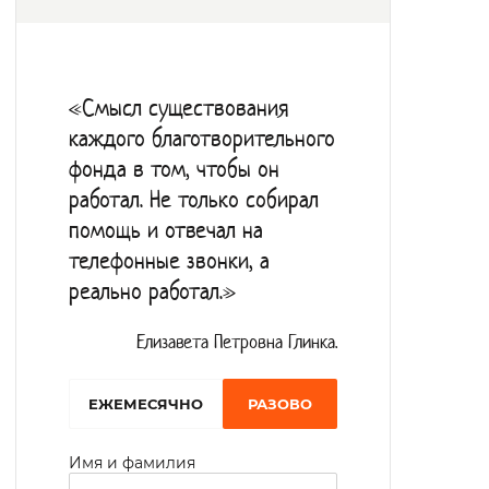
четырёхразовое. Получатели услуг
проводят свободное время за просмотром
телепередач, занимаются в кружках по
«Смысл существования
интересам. Организуются экскурсии по
каждого благотворительного
Краснодарскому краю. Для обслуживания
фонда в том, чтобы он
получателей услуг интернат располагает
работал. Не только собирал
автомобилями Ниссан Альмера и ВАЗ
помощь и отвечал на
21074.
телефонные звонки, а
реально работал.»
Елизавета Петровна Глинка.
EЖЕМЕСЯЧНО
РАЗОВО
Имя и фамилия