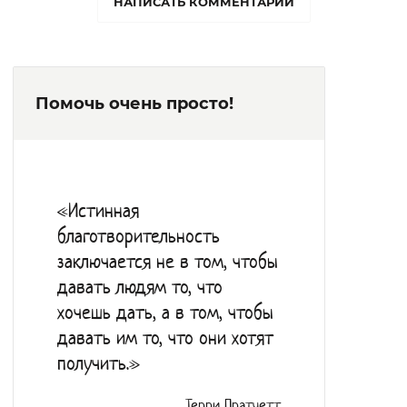
НАПИСАТЬ КОММЕНТАРИЙ
проводит мероприятия, направленные на
активный, здоровый образ жизни
получателей социальных услуг.
Помочь очень просто!
В учреждении имеется библиотека, есть
оборудованные места для обучения
компьютерной грамотности с выходом в
интернет. Для снятия психологического
«Истинная
напряжения функционирует комната
благотворительность
психологической разгрузки, оборудованы
заключается не в том, чтобы
цветочные веранды.
давать людям то, что
хочешь дать, а в том, чтобы
давать им то, что они хотят
получить.»
Терри Пратчетт