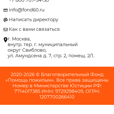
+7 800 707-34-50
info@fond60.ru
Написать директору
Как с вами связаться
г. Москва,
внутр. тер. г. муниципальный
округ Свиблово,
ул. Амундсена д. 7, стр. 2, помещ. 2/1.
2020-2026 © Благотворительный Фонд
«Помощь пожилым». Все права защищены
Номер в Министерстве Юстиции РФ:
7714017385 ИНН: 9729298409, ОГРН:
1207700266410