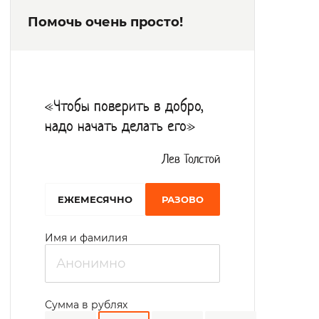
самочувствие проживающих и
Помочь очень просто!
выполнение врачебных назначений. В
штате есть 2 психиатра, 2 терапевта, врач-
дерматолог, зубной врач. В комнатах
размещаются по несколько человек. В
«Чтобы поверить в добро,
жилых помещениях создан уют,
надо начать делать его»
располагается удобная мебель. Питание в
интернате осуществляется 5 раз в день.
Лев Толстой
В свободное время граждане могу
EЖЕМЕСЯЧНО
РАЗОВО
посещать различные студии и кружки. Есть
библиотека (более 700 книг), в которой
Имя и фамилия
найдется книга на любой вкус. Проводятся
культурно-массовые мероприятия:
конкурсы, концерты, фестивали,
Сумма в рублях