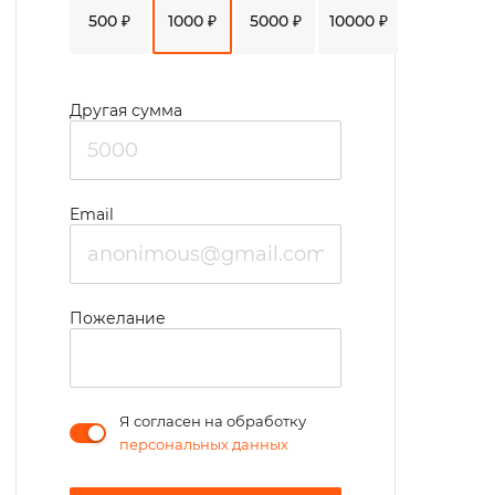
танцевально-развлекательные
500 ₽
1000 ₽
5000 ₽
10000 ₽
мероприятия, массовые гуляния,
туристические выезды на природу.
Важную роль отдают трудотерапии,
Другая сумма
которая проходит под руководством
персонала. Участвуя и наблюдая
результаты своей работы, жильцы
Email
ощущают свою значимость и испытывать
гордость за общее дело. Также
приобретаются новые профессиональные
Пожелание
навыки.
Я согласен на обработку
персональных данных