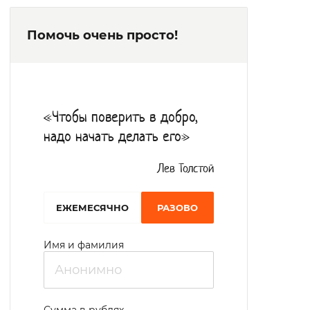
сестры, врач-невролог, врач-терапевт,
Помочь очень просто!
психолог.
Питание осуществляется четыре раза в
день. Готовая пища обогащена
повышенным содержанием белков и
«Чтобы поверить в добро,
клетчатки.
надо начать делать его»
На постоянной основе организуются
праздничные мероприятия, чаепития.
Лев Толстой
Постояльцев навещают
EЖЕМЕСЯЧНО
РАЗОВО
священнослужители, функционирует
молельная комната. Созданы клубы:
Имя и фамилия
«Школа православия», «Клуб активного
долголетия», «Сударушка», «Росток».