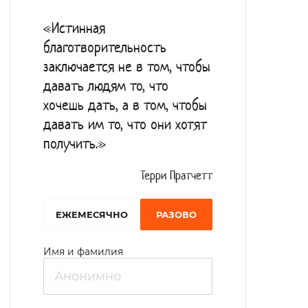
психиатр, терапевт. К услугам
«Истинная
проживающих в интернате – кабинет
благотворительность
врача, процедурная,
заключается не в том, чтобы
физиотерапевтический, массажный и
давать людям то, что
стоматологический кабинеты. Работают
хочешь дать, а в том, чтобы
прачечная и баня. Фонд библиотеки
давать им то, что они хотят
получить.»
интерната насчитывает 5200 книг, есть
также доступ в интернет. В зале
Терри Пратчетт
библиотеки проводятся громкие чтения
художественной литературы, ведутся
EЖЕМЕСЯЧНО
РАЗОВО
различные беседы с проживающими,
Имя и фамилия
обсуждаются новости дня. Досуговые
мероприятия разнообразны: занятия в
кружках по интересам (шитьё, вязание,