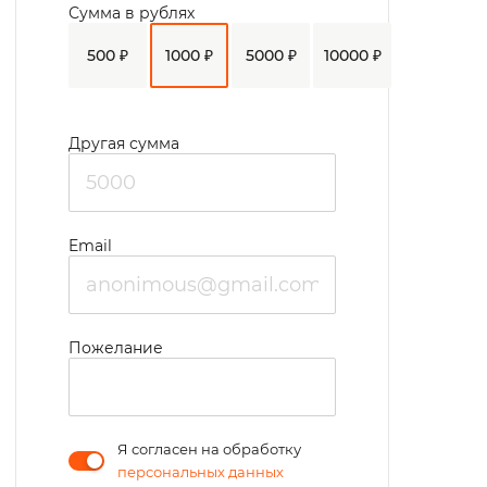
Сумма в рублях
рисование, цветоводство и др.),
500 ₽
1000 ₽
5000 ₽
10000 ₽
состязания по настольным играм, участие
в подготовке концертов, работах по
благоустройству территории. С
Другая сумма
концертами и представлениями,
конкурсными программами в учреждение
приезжают различные художественные
Email
коллективы. В летнее время культурные
мероприятия проводятся в беседке на
свежем воздухе. Есть возможность
Пожелание
посещать близлежащий православный
храм.
Я согласен на обработку
персональных данных