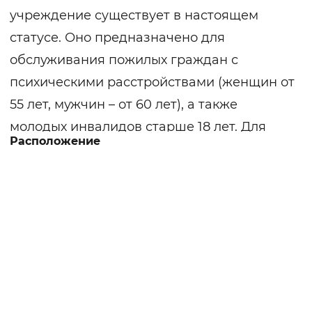
учреждение существует в настоящем
статусе. Оно предназначено для
обслуживания пожилых граждан с
психическими расстройствами (женщин от
55 лет, мужчин – от 60 лет), а также
молодых инвалидов старше 18 лет. Для
Расположение
инвалидов, не способных самостоятельно
себя обслуживать, создано отделение
милосердия. Интернат находится на
окраине села на берегу реки Ипуть в
непосредственной близости от
смешанного леса, богатого грибами и
ягодами. Учреждение располагает
комплексом зданий и сооружений с