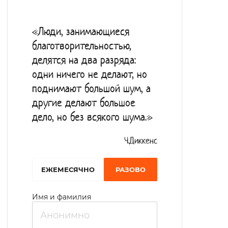
экземпляров книг. Для улучшения
когнитивных функций проводятся занятия
«Люди, занимающиеся
с психологом в комнате психологической
благотворительностью,
разгрузки, оборудованной
делятся на два разряда:
звуковоспроизводящей аппаратурой. Для
одни ничего не делают, но
улучшения памяти, концентрации
поднимают большой шум, а
внимания, проживающие участвуют в
другие делают большое
дело, но без всякого шума.»
развлекательных мероприятиях,
занимаются рисованием, лепкой,
Ч.Диккенс
вязанием. На базе интерната ежегодно
проходят соревнования среди ПНИ по
EЖЕМЕСЯЧНО
РАЗОВО
настольному теннису. Учреждение
Имя и фамилия
сотрудничает с библиотеками, детской
художественной школой, творческими