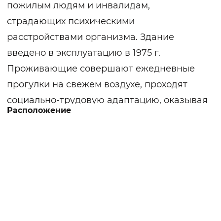
пожилым людям и инвалидам,
страдающих психическими
расстройствами организма. Здание
введено в эксплуатацию в 1975 г.
Проживающие совершают ежедневные
прогулки на свежем воздухе, проходят
социально-трудовую адаптацию, оказывая
Расположение
посильную помощь по благоустройству
прилегающей территории. На улице
имеется футбольная, волейбольная
площадки, площадка для бочче.
Пожилые люди и инвалиды получают
полноценную медицинскую помощь.
Медицинский персонал контролируют