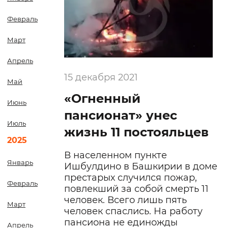
Февраль
Март
Апрель
15 декабря 2021
Май
«Огненный
Июнь
пансионат» унес
Июль
жизнь 11 постояльцев
2025
В населенном пункте
Январь
Ишбулдино в Башкирии в доме
престарых случился пожар,
Февраль
повлекший за собой смерть 11
человек. Всего лишь пять
Март
человек спаслись. На работу
пансиона не единожды
Апрель