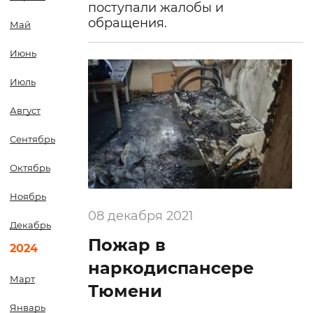
поступали жалобы и
обращения.
Май
Июнь
Июль
Август
Сентябрь
Октябрь
Ноябрь
08 декабря 2021
Декабрь
Пожар в
2024
наркодиспансере
Март
Тюмени
Январь