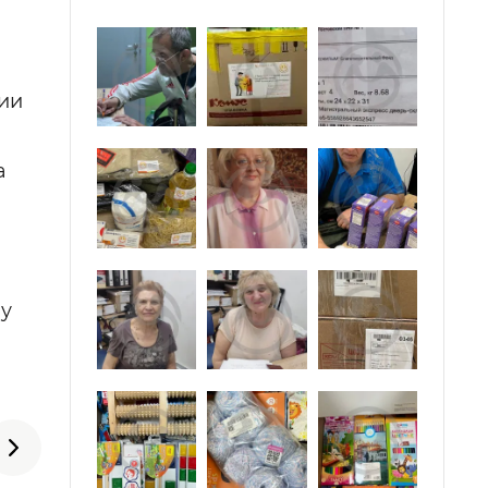
ии
а
му