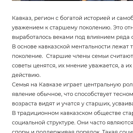
Кавказ, регион с богатой историей и само
уважением к старшему поколению. Это отн
выработалось веками под влиянием ряда 
В основе кавказской ментальности лежат 
поколение. Старшие члены семьи считаютс
советы ценятся, их мнение уважается, а и
действию.
Семья на Кавказе играет центральную рол
явление обычное, что способствует тесно
возраста видят и учатся у старших, усваи
В традиционном кавказском обществе ста
социальной структуре. Они часто являют
споры и поддерживая порядок. Такая соци