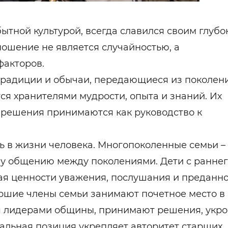
бытной культурой, всегда славился своим глуб
ошение не является случайностью, а
факторов.
традиции и обычаи, передающиеся из поколен
я хранителями мудрости, опыта и знаний. Их
х решения принимаются как руководство к
ь в жизни человека. Многопоколенные семьи –
му общению между поколениями. Дети с ранне
вая ценности уважения, послушания и преданно
ршие члены семьи занимают почетное место в
ся лидерами общины, принимают решения, укр
альная позиция укрепляет авторитет старших