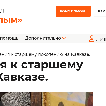
НД
КОМУ ПОМОЧЬ
КАК
лым»
 помощь
Дополнительно
Лич
ения к старшему поколению на Кавказе.
я к старшему
авказе.