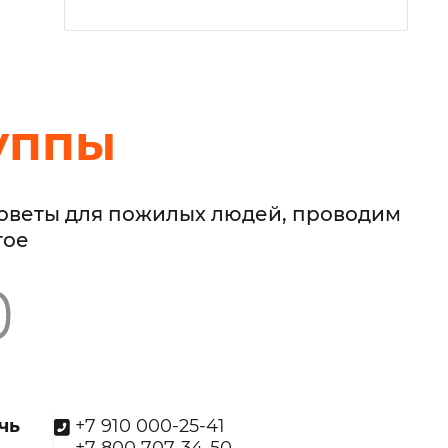
уппы
советы для пожилых людей, проводим
гое
чь
+7 910 000-25-41