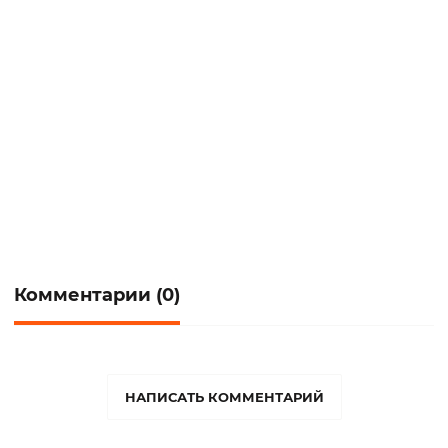
по актуальным страницам российской и
восточноевропейской истории XX века в
средствах массовой информации.
Комментарии (0)
НАПИСАТЬ КОММЕНТАРИЙ