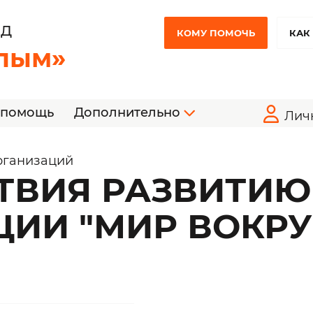
НД
КОМУ ПОМОЧЬ
КАК
лым»
 помощь
Дополнительно
Лич
рганизаций
ТВИЯ РАЗВИТИЮ
ИИ "МИР ВОКРУ